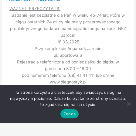
WAŻNE !! PRZECZYTAJ !!
Badanie jest bezpłatne dla Pań w wieku 45-74 lat, które w
ciągu ostatnich 24 m-cy nie miały przeprowadzonego
profilaktycznego badania mammograficznego na koszt NFZ
Jarocin
18.03.2025
Przy kompleksie Aquapark Jarocin
ul. Sportowa 6
Rejestracja telefoniczna od poniedziałku do piątku w
godzinach 8:00 – 16:00
pod numerem telefonu (68) 41 41 411 lub online
www.diagnostyk.pl
Ta strona korzysta z ciasteczek aby świadczyć usługi na
najwyższym poziomie. Dalsze korzystanie ze strony oznacza,
←
Poprzedni Wpis
Następny Wpis
→
że zgadzasz się na ich użycie.
Zgoda
© Copyright – Jarocin Sport Spółka z ograniczoną odpowiedzialnością w Jarocinie.